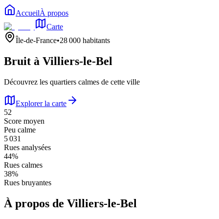
Accueil
À propos
Carte
Île-de-France
•
28 000
habitants
Bruit à
Villiers-le-Bel
Découvrez les quartiers calmes de cette ville
Explorer la carte
52
Score moyen
Peu calme
5 031
Rues analysées
44
%
Rues calmes
38
%
Rues bruyantes
À propos de
Villiers-le-Bel