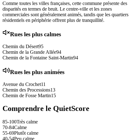
Comme toutes les villes françaises, cette commune présente des
disparités en termes de bruit. Le centre-ville et les zones
commerciales sont généralement animés, tandis que les quartiers
résidentiels en périphérie offrent plus de tranquillité.
Rues les plus calmes
Chemin du Désert
95
Chemin de la Grande Allée
94
Chemin de la Fontaine Saint-Martin
94
Rues les plus animées
Avenue du Crochet
11
Chemin des Processions
13
Chemin de Fosse Martin
15
Comprendre le QuietScore
85-100
Très calme
70-84
Calme
55-69
Plutôt calme
40-54
Peu calme