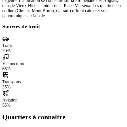
majeure. L'animation se concentre sur la Promenade des Anglais,
dans le Vieux Nice et autour de la Place Masséna. Les quartiers en
colline (Cimiez, Mont Boron, Gairaut) offrent calme et vue
panoramique sur la baie.
Sources de bruit
Trafic
70
%
Vie nocturne
65
%
Transports
35
%
Aviation
55
%
Quartiers à connaître