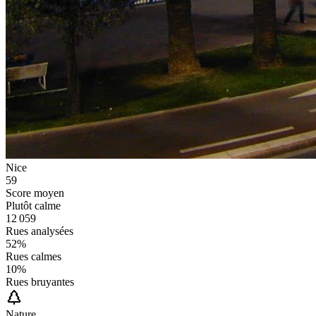
Nice
59
Score moyen
Plutôt calme
12 059
Rues analysées
52
%
Rues calmes
10
%
Rues bruyantes
Nature