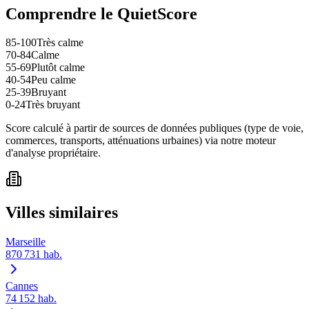
Comprendre le QuietScore
85-100
Très calme
70-84
Calme
55-69
Plutôt calme
40-54
Peu calme
25-39
Bruyant
0-24
Très bruyant
Score calculé à partir de sources de données publiques (type de voie,
commerces, transports, atténuations urbaines) via notre moteur
d'analyse propriétaire.
Villes similaires
Marseille
870 731
hab.
Cannes
74 152
hab.