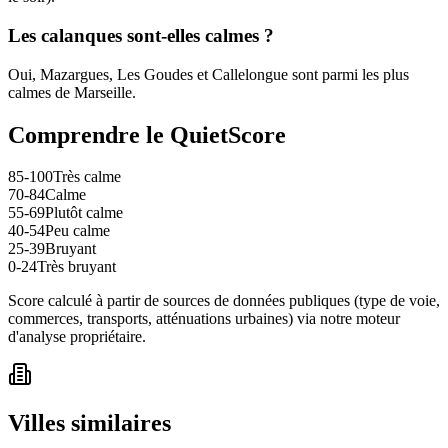
Les calanques sont-elles calmes ?
Oui, Mazargues, Les Goudes et Callelongue sont parmi les plus
calmes de Marseille.
Comprendre le QuietScore
85-100
Très calme
70-84
Calme
55-69
Plutôt calme
40-54
Peu calme
25-39
Bruyant
0-24
Très bruyant
Score calculé à partir de sources de données publiques (type de voie,
commerces, transports, atténuations urbaines) via notre moteur
d'analyse propriétaire.
Villes similaires