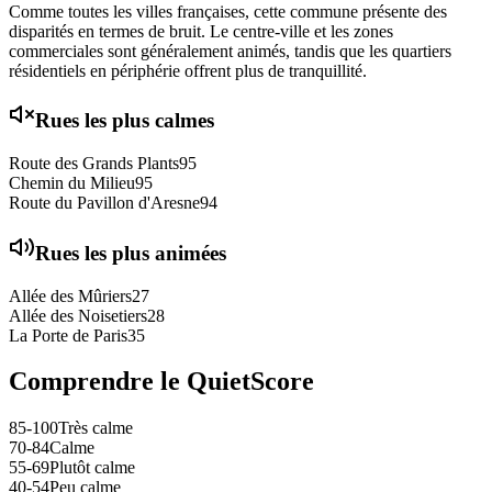
Comme toutes les villes françaises, cette commune présente des
disparités en termes de bruit. Le centre-ville et les zones
commerciales sont généralement animés, tandis que les quartiers
résidentiels en périphérie offrent plus de tranquillité.
Rues les plus calmes
Route des Grands Plants
95
Chemin du Milieu
95
Route du Pavillon d'Aresne
94
Rues les plus animées
Allée des Mûriers
27
Allée des Noisetiers
28
La Porte de Paris
35
Comprendre le QuietScore
85-100
Très calme
70-84
Calme
55-69
Plutôt calme
40-54
Peu calme