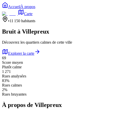
Accueil
À propos
Carte
•
11 150
habitants
Bruit à
Villepreux
Découvrez les quartiers calmes de cette ville
Explorer la carte
69
Score moyen
Plutôt calme
1 271
Rues analysées
83
%
Rues calmes
2
%
Rues bruyantes
À propos de
Villepreux