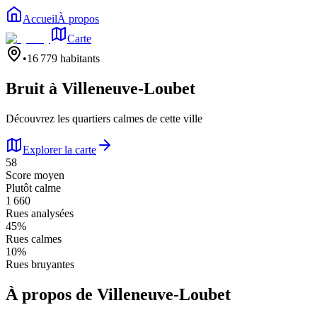
Accueil
À propos
Carte
•
16 779
habitants
Bruit à
Villeneuve-Loubet
Découvrez les quartiers calmes de cette ville
Explorer la carte
58
Score moyen
Plutôt calme
1 660
Rues analysées
45
%
Rues calmes
10
%
Rues bruyantes
À propos de
Villeneuve-Loubet