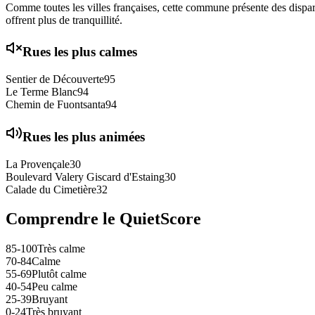
Comme toutes les villes françaises, cette commune présente des disparit
offrent plus de tranquillité.
Rues les plus calmes
Sentier de Découverte
95
Le Terme Blanc
94
Chemin de Fuontsanta
94
Rues les plus animées
La Provençale
30
Boulevard Valery Giscard d'Estaing
30
Calade du Cimetière
32
Comprendre le QuietScore
85-100
Très calme
70-84
Calme
55-69
Plutôt calme
40-54
Peu calme
25-39
Bruyant
0-24
Très bruyant