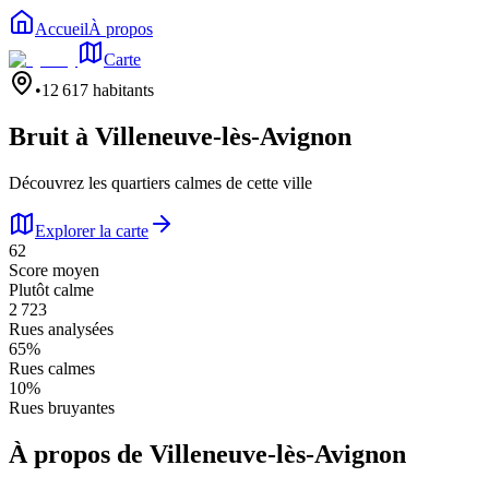
Accueil
À propos
Carte
•
12 617
habitants
Bruit à
Villeneuve-lès-Avignon
Découvrez les quartiers calmes de cette ville
Explorer la carte
62
Score moyen
Plutôt calme
2 723
Rues analysées
65
%
Rues calmes
10
%
Rues bruyantes
À propos de
Villeneuve-lès-Avignon