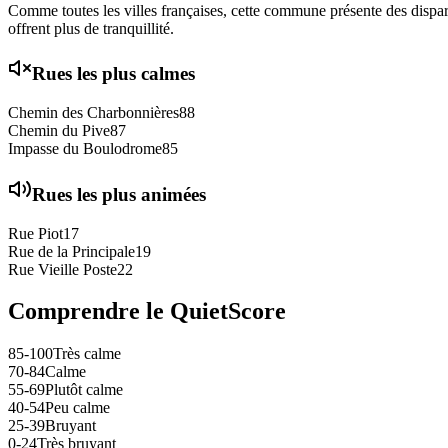
Comme toutes les villes françaises, cette commune présente des disparit
offrent plus de tranquillité.
Rues les plus calmes
Chemin des Charbonnières
88
Chemin du Pive
87
Impasse du Boulodrome
85
Rues les plus animées
Rue Piot
17
Rue de la Principale
19
Rue Vieille Poste
22
Comprendre le QuietScore
85-100
Très calme
70-84
Calme
55-69
Plutôt calme
40-54
Peu calme
25-39
Bruyant
0-24
Très bruyant