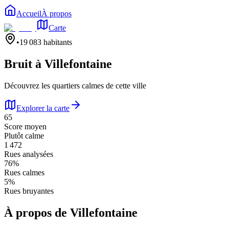
Accueil
À propos
Carte
•
19 083
habitants
Bruit à
Villefontaine
Découvrez les quartiers calmes de cette ville
Explorer la carte
65
Score moyen
Plutôt calme
1 472
Rues analysées
76
%
Rues calmes
5
%
Rues bruyantes
À propos de
Villefontaine