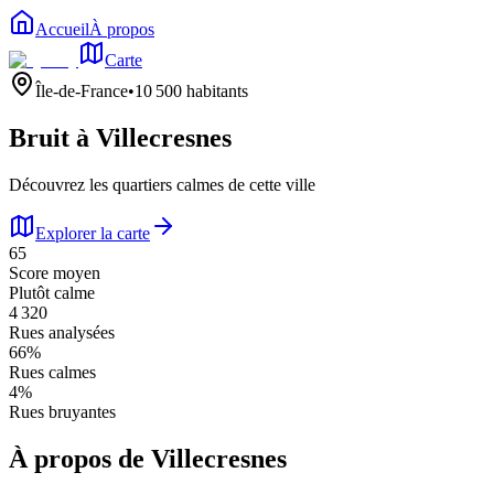
Accueil
À propos
Carte
Île-de-France
•
10 500
habitants
Bruit à
Villecresnes
Découvrez les quartiers calmes de cette ville
Explorer la carte
65
Score moyen
Plutôt calme
4 320
Rues analysées
66
%
Rues calmes
4
%
Rues bruyantes
À propos de
Villecresnes