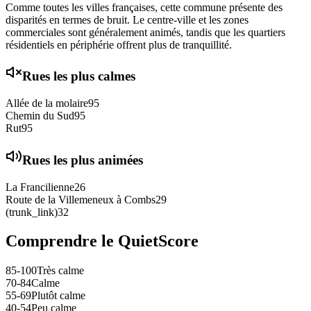
Comme toutes les villes françaises, cette commune présente des
disparités en termes de bruit. Le centre-ville et les zones
commerciales sont généralement animés, tandis que les quartiers
résidentiels en périphérie offrent plus de tranquillité.
Rues les plus calmes
Allée de la molaire
95
Chemin du Sud
95
Rut
95
Rues les plus animées
La Francilienne
26
Route de la Villemeneux à Combs
29
(trunk_link)
32
Comprendre le QuietScore
85-100
Très calme
70-84
Calme
55-69
Plutôt calme
40-54
Peu calme