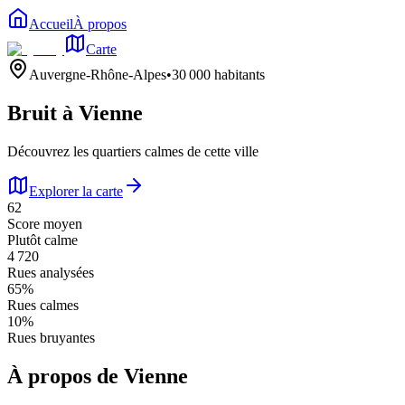
Accueil
À propos
Carte
Auvergne-Rhône-Alpes
•
30 000
habitants
Bruit à
Vienne
Découvrez les quartiers calmes de cette ville
Explorer la carte
62
Score moyen
Plutôt calme
4 720
Rues analysées
65
%
Rues calmes
10
%
Rues bruyantes
À propos de
Vienne