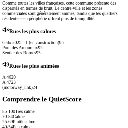
Comme toutes les villes françaises, cette commune présente des
disparités en termes de bruit. Le centre-ville et les zones
commerciales sont généralement animés, tandis que les quartiers
résidentiels en périphérie offrent plus de tranquillité.
Rues les plus calmes
Galo 2025 T1 (en construction)
95
Pont des Amoureux
95
Sentier des Bornes
95
Rues les plus animées
A 46
20
A 47
23
(motorway_link)
24
Comprendre le QuietScore
85-100
Très calme
70-84
Calme
55-69
Plutôt calme
40-54
Peu calme