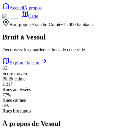
Accueil
À propos
Carte
Bourgogne-Franche-Comté
•
15 000
habitants
Bruit à
Vesoul
Découvrez les quartiers calmes de cette ville
Explorer la carte
65
Score moyen
Plutôt calme
2 217
Rues analysées
77
%
Rues calmes
6
%
Rues bruyantes
À propos de
Vesoul