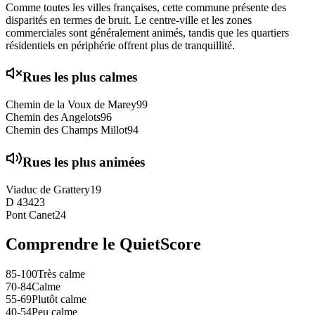
Comme toutes les villes françaises, cette commune présente des
disparités en termes de bruit. Le centre-ville et les zones
commerciales sont généralement animés, tandis que les quartiers
résidentiels en périphérie offrent plus de tranquillité.
Rues les plus calmes
Chemin de la Voux de Marey
99
Chemin des Angelots
96
Chemin des Champs Millot
94
Rues les plus animées
Viaduc de Grattery
19
D 434
23
Pont Canet
24
Comprendre le QuietScore
85-100
Très calme
70-84
Calme
55-69
Plutôt calme
40-54
Peu calme