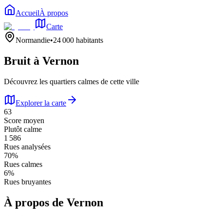
Accueil
À propos
Carte
Normandie
•
24 000
habitants
Bruit à
Vernon
Découvrez les quartiers calmes de cette ville
Explorer la carte
63
Score moyen
Plutôt calme
1 586
Rues analysées
70
%
Rues calmes
6
%
Rues bruyantes
À propos de
Vernon