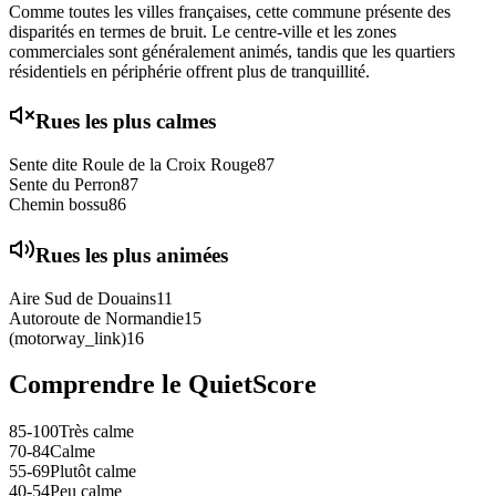
Comme toutes les villes françaises, cette commune présente des
disparités en termes de bruit. Le centre-ville et les zones
commerciales sont généralement animés, tandis que les quartiers
résidentiels en périphérie offrent plus de tranquillité.
Rues les plus calmes
Sente dite Roule de la Croix Rouge
87
Sente du Perron
87
Chemin bossu
86
Rues les plus animées
Aire Sud de Douains
11
Autoroute de Normandie
15
(motorway_link)
16
Comprendre le QuietScore
85-100
Très calme
70-84
Calme
55-69
Plutôt calme
40-54
Peu calme