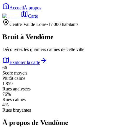
Accueil
À propos
Carte
Centre-Val de Loire
•
17 000
habitants
Bruit à
Vendôme
Découvrez les quartiers calmes de cette ville
Explorer la carte
66
Score moyen
Plutôt calme
1 859
Rues analysées
76
%
Rues calmes
4
%
Rues bruyantes
À propos de
Vendôme