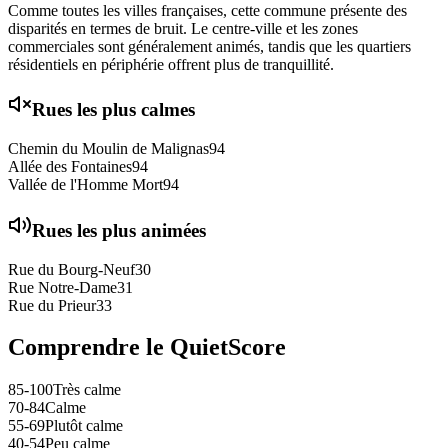
Comme toutes les villes françaises, cette commune présente des
disparités en termes de bruit. Le centre-ville et les zones
commerciales sont généralement animés, tandis que les quartiers
résidentiels en périphérie offrent plus de tranquillité.
Rues les plus calmes
Chemin du Moulin de Malignas
94
Allée des Fontaines
94
Vallée de l'Homme Mort
94
Rues les plus animées
Rue du Bourg-Neuf
30
Rue Notre-Dame
31
Rue du Prieur
33
Comprendre le QuietScore
85-100
Très calme
70-84
Calme
55-69
Plutôt calme
40-54
Peu calme