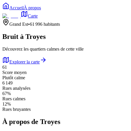
Accueil
À propos
Carte
Grand Est
•
61 996
habitants
Bruit à
Troyes
Découvrez les quartiers calmes de cette ville
Explorer la carte
61
Score moyen
Plutôt calme
6 149
Rues analysées
67
%
Rues calmes
12
%
Rues bruyantes
À propos de
Troyes