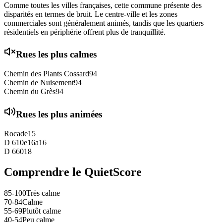
Comme toutes les villes françaises, cette commune présente des
disparités en termes de bruit. Le centre-ville et les zones
commerciales sont généralement animés, tandis que les quartiers
résidentiels en périphérie offrent plus de tranquillité.
Rues les plus calmes
Chemin des Plants Cossard
94
Chemin de Nuisement
94
Chemin du Grès
94
Rues les plus animées
Rocade
15
D 610e16a
16
D 660
18
Comprendre le QuietScore
85-100
Très calme
70-84
Calme
55-69
Plutôt calme
40-54
Peu calme