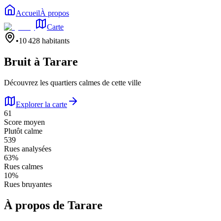
Accueil
À propos
Carte
•
10 428
habitants
Bruit à
Tarare
Découvrez les quartiers calmes de cette ville
Explorer la carte
61
Score moyen
Plutôt calme
539
Rues analysées
63
%
Rues calmes
10
%
Rues bruyantes
À propos de
Tarare