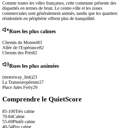
Comme toutes les villes françaises, cette commune présente des
disparités en termes de bruit. Le centre-ville et les zones
commerciales sont généralement animés, tandis que les quartiers
résidentiels en périphérie offrent plus de tranquillité.
Rues les plus calmes
Chemin du Monnet
83
Allée de l'Espérance
82
Chemin des Prés
82
Rues les plus animées
(motorway_link)
23
La Transeuropéenne
27
Place Jules Ferry
29
Comprendre le QuietScore
85-100
Très calme
70-84
Calme
55-69
Plutôt calme
40-54
Peu calme