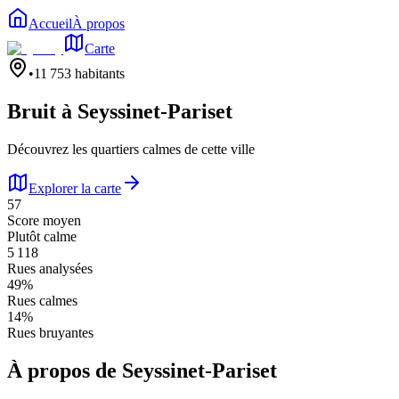
Accueil
À propos
Carte
•
11 753
habitants
Bruit à
Seyssinet-Pariset
Découvrez les quartiers calmes de cette ville
Explorer la carte
57
Score moyen
Plutôt calme
5 118
Rues analysées
49
%
Rues calmes
14
%
Rues bruyantes
À propos de
Seyssinet-Pariset