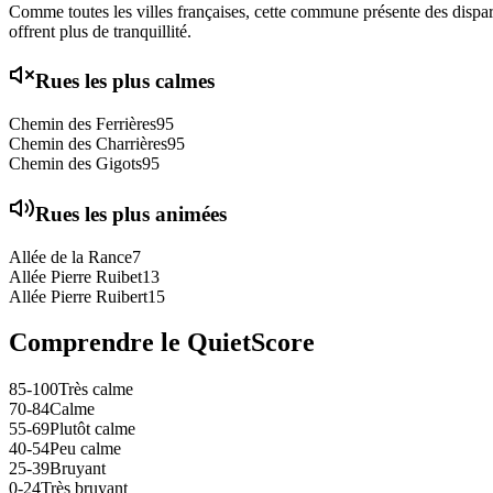
Comme toutes les villes françaises, cette commune présente des disparit
offrent plus de tranquillité.
Rues les plus calmes
Chemin des Ferrières
95
Chemin des Charrières
95
Chemin des Gigots
95
Rues les plus animées
Allée de la Rance
7
Allée Pierre Ruibet
13
Allée Pierre Ruibert
15
Comprendre le QuietScore
85-100
Très calme
70-84
Calme
55-69
Plutôt calme
40-54
Peu calme
25-39
Bruyant
0-24
Très bruyant