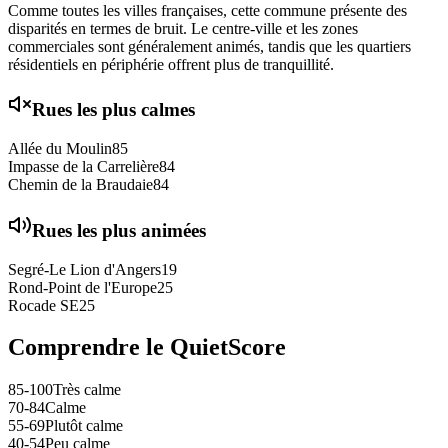
Comme toutes les villes françaises, cette commune présente des
disparités en termes de bruit. Le centre-ville et les zones
commerciales sont généralement animés, tandis que les quartiers
résidentiels en périphérie offrent plus de tranquillité.
Rues les plus calmes
Allée du Moulin
85
Impasse de la Carrelière
84
Chemin de la Braudaie
84
Rues les plus animées
Segré-Le Lion d'Angers
19
Rond-Point de l'Europe
25
Rocade SE
25
Comprendre le QuietScore
85-100
Très calme
70-84
Calme
55-69
Plutôt calme
40-54
Peu calme