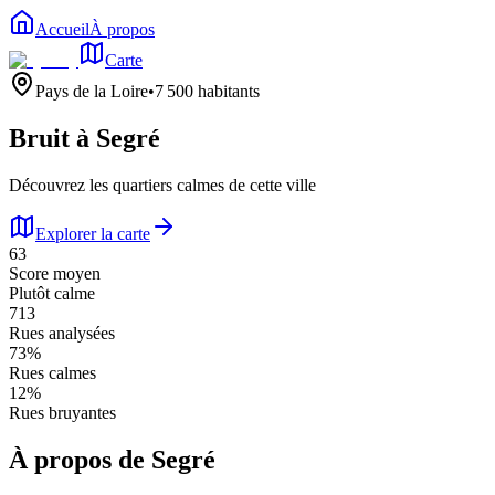
Accueil
À propos
Carte
Pays de la Loire
•
7 500
habitants
Bruit à
Segré
Découvrez les quartiers calmes de cette ville
Explorer la carte
63
Score moyen
Plutôt calme
713
Rues analysées
73
%
Rues calmes
12
%
Rues bruyantes
À propos de
Segré