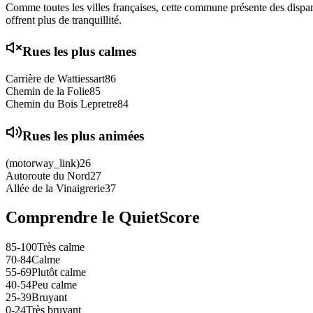
Comme toutes les villes françaises, cette commune présente des disparit
offrent plus de tranquillité.
Rues les plus calmes
Carrière de Wattiessart
86
Chemin de la Folie
85
Chemin du Bois Lepretre
84
Rues les plus animées
(motorway_link)
26
Autoroute du Nord
27
Allée de la Vinaigrerie
37
Comprendre le QuietScore
85-100
Très calme
70-84
Calme
55-69
Plutôt calme
40-54
Peu calme
25-39
Bruyant
0-24
Très bruyant