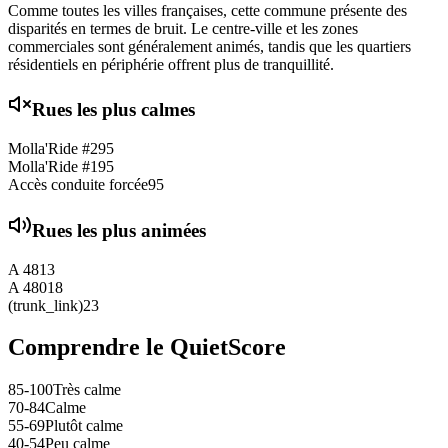
Comme toutes les villes françaises, cette commune présente des
disparités en termes de bruit. Le centre-ville et les zones
commerciales sont généralement animés, tandis que les quartiers
résidentiels en périphérie offrent plus de tranquillité.
Rues les plus calmes
Molla'Ride #2
95
Molla'Ride #1
95
Accès conduite forcée
95
Rues les plus animées
A 48
13
A 480
18
(trunk_link)
23
Comprendre le QuietScore
85-100
Très calme
70-84
Calme
55-69
Plutôt calme
40-54
Peu calme