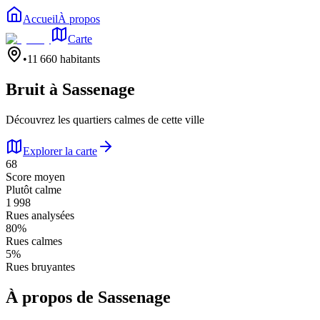
Accueil
À propos
Carte
•
11 660
habitants
Bruit à
Sassenage
Découvrez les quartiers calmes de cette ville
Explorer la carte
68
Score moyen
Plutôt calme
1 998
Rues analysées
80
%
Rues calmes
5
%
Rues bruyantes
À propos de
Sassenage