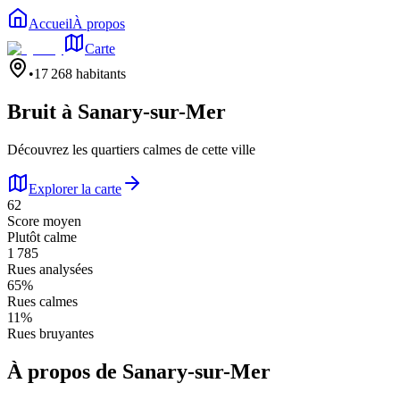
Accueil
À propos
Carte
•
17 268
habitants
Bruit à
Sanary-sur-Mer
Découvrez les quartiers calmes de cette ville
Explorer la carte
62
Score moyen
Plutôt calme
1 785
Rues analysées
65
%
Rues calmes
11
%
Rues bruyantes
À propos de
Sanary-sur-Mer