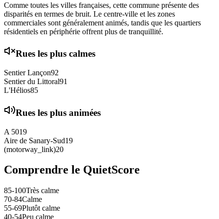
Comme toutes les villes françaises, cette commune présente des
disparités en termes de bruit. Le centre-ville et les zones
commerciales sont généralement animés, tandis que les quartiers
résidentiels en périphérie offrent plus de tranquillité.
Rues les plus calmes
Sentier Lançon
92
Sentier du Littoral
91
L'Hélios
85
Rues les plus animées
A 50
19
Aire de Sanary-Sud
19
(motorway_link)
20
Comprendre le QuietScore
85-100
Très calme
70-84
Calme
55-69
Plutôt calme
40-54
Peu calme