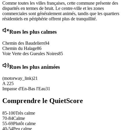
Comme toutes les villes françaises, cette commune présente des
disparités en termes de bruit. Le centre-ville et les zones
commerciales sont généralement animés, tandis que les quartiers
résidentiels en périphérie offrent plus de tranquillité.
Rues les plus calmes
Chemin des Baudeliers
94
Chemin du Halage
86
Voie Verte des Gueules Noires
85
Rues les plus animées
(motorway_link)
21
A 2
25
Impasse d'En-Bas l'Eau
31
Comprendre le QuietScore
85-100
Très calme
70-84
Calme
55-69
Plutôt calme
40-54
Peu calme