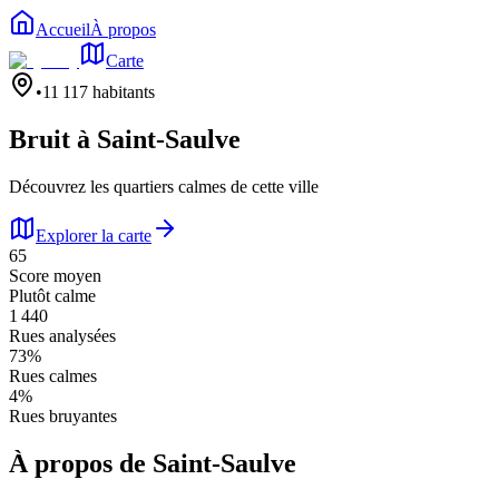
Accueil
À propos
Carte
•
11 117
habitants
Bruit à
Saint-Saulve
Découvrez les quartiers calmes de cette ville
Explorer la carte
65
Score moyen
Plutôt calme
1 440
Rues analysées
73
%
Rues calmes
4
%
Rues bruyantes
À propos de
Saint-Saulve