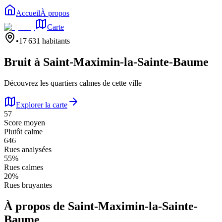
Accueil
À propos
Carte
•
17 631
habitants
Bruit à
Saint-Maximin-la-Sainte-Baume
Découvrez les quartiers calmes de cette ville
Explorer la carte
57
Score moyen
Plutôt calme
646
Rues analysées
55
%
Rues calmes
20
%
Rues bruyantes
À propos de
Saint-Maximin-la-Sainte-
Baume