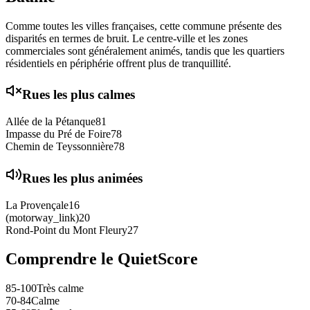
Comme toutes les villes françaises, cette commune présente des
disparités en termes de bruit. Le centre-ville et les zones
commerciales sont généralement animés, tandis que les quartiers
résidentiels en périphérie offrent plus de tranquillité.
Rues les plus calmes
Allée de la Pétanque
81
Impasse du Pré de Foire
78
Chemin de Teyssonnière
78
Rues les plus animées
La Provençale
16
(motorway_link)
20
Rond-Point du Mont Fleury
27
Comprendre le QuietScore
85-100
Très calme
70-84
Calme