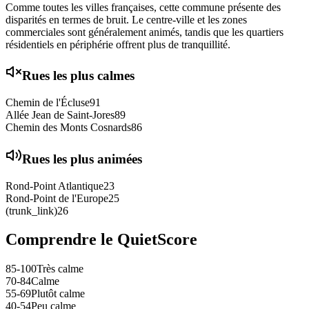
Comme toutes les villes françaises, cette commune présente des
disparités en termes de bruit. Le centre-ville et les zones
commerciales sont généralement animés, tandis que les quartiers
résidentiels en périphérie offrent plus de tranquillité.
Rues les plus calmes
Chemin de l'Écluse
91
Allée Jean de Saint-Jores
89
Chemin des Monts Cosnards
86
Rues les plus animées
Rond-Point Atlantique
23
Rond-Point de l'Europe
25
(trunk_link)
26
Comprendre le QuietScore
85-100
Très calme
70-84
Calme
55-69
Plutôt calme
40-54
Peu calme