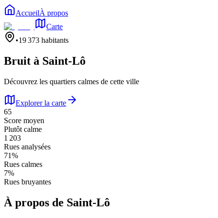
Accueil
À propos
Carte
•
19 373
habitants
Bruit à
Saint-Lô
Découvrez les quartiers calmes de cette ville
Explorer la carte
65
Score moyen
Plutôt calme
1 203
Rues analysées
71
%
Rues calmes
7
%
Rues bruyantes
À propos de
Saint-Lô