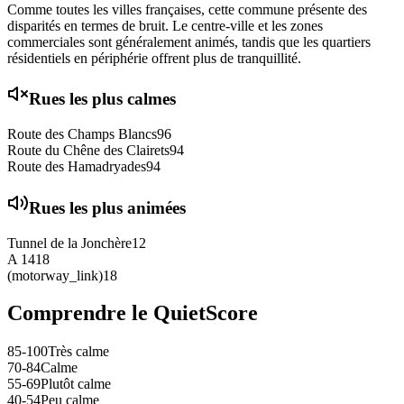
Comme toutes les villes françaises, cette commune présente des
disparités en termes de bruit. Le centre-ville et les zones
commerciales sont généralement animés, tandis que les quartiers
résidentiels en périphérie offrent plus de tranquillité.
Rues les plus calmes
Route des Champs Blancs
96
Route du Chêne des Clairets
94
Route des Hamadryades
94
Rues les plus animées
Tunnel de la Jonchère
12
A 14
18
(motorway_link)
18
Comprendre le QuietScore
85-100
Très calme
70-84
Calme
55-69
Plutôt calme
40-54
Peu calme