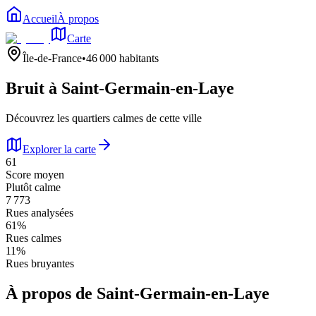
Accueil
À propos
Carte
Île-de-France
•
46 000
habitants
Bruit à
Saint-Germain-en-Laye
Découvrez les quartiers calmes de cette ville
Explorer la carte
61
Score moyen
Plutôt calme
7 773
Rues analysées
61
%
Rues calmes
11
%
Rues bruyantes
À propos de
Saint-Germain-en-Laye