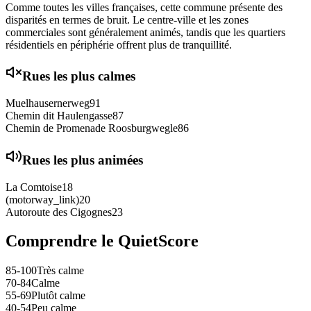
Comme toutes les villes françaises, cette commune présente des
disparités en termes de bruit. Le centre-ville et les zones
commerciales sont généralement animés, tandis que les quartiers
résidentiels en périphérie offrent plus de tranquillité.
Rues les plus calmes
Muelhausernerweg
91
Chemin dit Haulengasse
87
Chemin de Promenade Roosburgwegle
86
Rues les plus animées
La Comtoise
18
(motorway_link)
20
Autoroute des Cigognes
23
Comprendre le QuietScore
85-100
Très calme
70-84
Calme
55-69
Plutôt calme
40-54
Peu calme