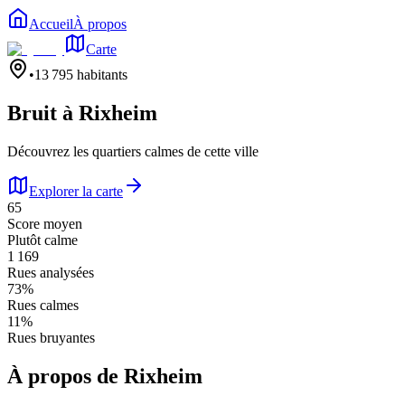
Accueil
À propos
Carte
•
13 795
habitants
Bruit à
Rixheim
Découvrez les quartiers calmes de cette ville
Explorer la carte
65
Score moyen
Plutôt calme
1 169
Rues analysées
73
%
Rues calmes
11
%
Rues bruyantes
À propos de
Rixheim