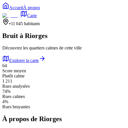
Accueil
À propos
Carte
•
11 045
habitants
Bruit à
Riorges
Découvrez les quartiers calmes de cette ville
Explorer la carte
64
Score moyen
Plutôt calme
1 211
Rues analysées
74
%
Rues calmes
4
%
Rues bruyantes
À propos de
Riorges