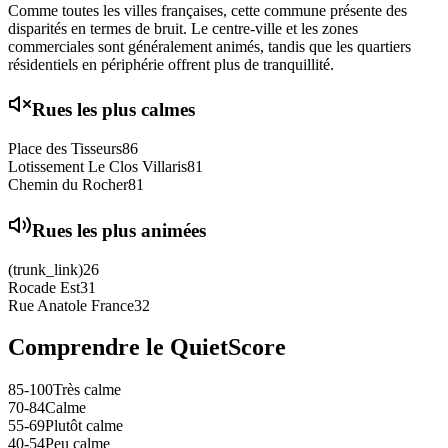
Comme toutes les villes françaises, cette commune présente des
disparités en termes de bruit. Le centre-ville et les zones
commerciales sont généralement animés, tandis que les quartiers
résidentiels en périphérie offrent plus de tranquillité.
Rues les plus calmes
Place des Tisseurs
86
Lotissement Le Clos Villaris
81
Chemin du Rocher
81
Rues les plus animées
(trunk_link)
26
Rocade Est
31
Rue Anatole France
32
Comprendre le QuietScore
85-100
Très calme
70-84
Calme
55-69
Plutôt calme
40-54
Peu calme