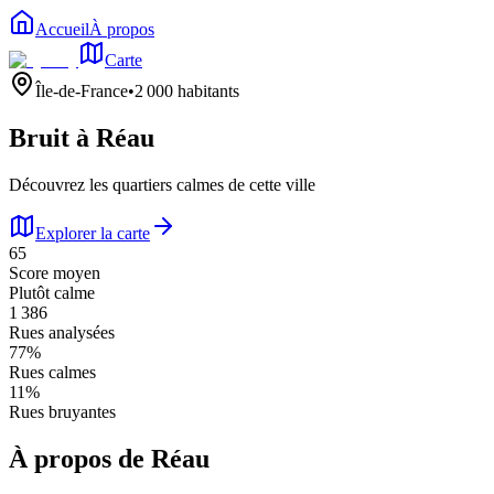
Accueil
À propos
Carte
Île-de-France
•
2 000
habitants
Bruit à
Réau
Découvrez les quartiers calmes de cette ville
Explorer la carte
65
Score moyen
Plutôt calme
1 386
Rues analysées
77
%
Rues calmes
11
%
Rues bruyantes
À propos de
Réau