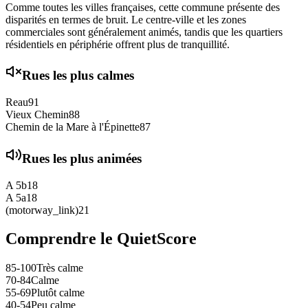
Comme toutes les villes françaises, cette commune présente des
disparités en termes de bruit. Le centre-ville et les zones
commerciales sont généralement animés, tandis que les quartiers
résidentiels en périphérie offrent plus de tranquillité.
Rues les plus calmes
Reau
91
Vieux Chemin
88
Chemin de la Mare à l'Épinette
87
Rues les plus animées
A 5b
18
A 5a
18
(motorway_link)
21
Comprendre le QuietScore
85-100
Très calme
70-84
Calme
55-69
Plutôt calme
40-54
Peu calme