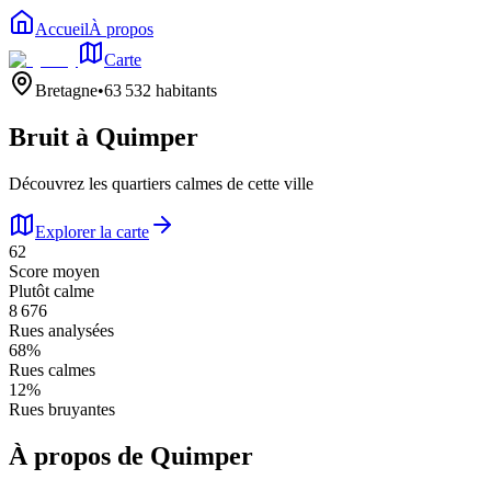
Accueil
À propos
Carte
Bretagne
•
63 532
habitants
Bruit à
Quimper
Découvrez les quartiers calmes de cette ville
Explorer la carte
62
Score moyen
Plutôt calme
8 676
Rues analysées
68
%
Rues calmes
12
%
Rues bruyantes
À propos de
Quimper