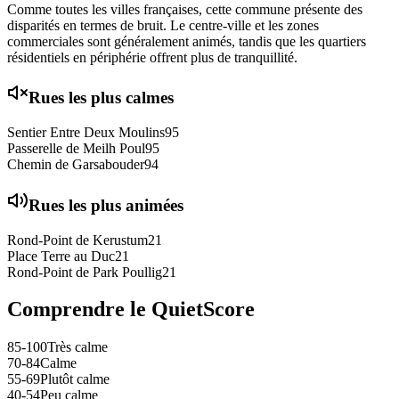
Comme toutes les villes françaises, cette commune présente des
disparités en termes de bruit. Le centre-ville et les zones
commerciales sont généralement animés, tandis que les quartiers
résidentiels en périphérie offrent plus de tranquillité.
Rues les plus calmes
Sentier Entre Deux Moulins
95
Passerelle de Meilh Poul
95
Chemin de Garsabouder
94
Rues les plus animées
Rond-Point de Kerustum
21
Place Terre au Duc
21
Rond-Point de Park Poullig
21
Comprendre le QuietScore
85-100
Très calme
70-84
Calme
55-69
Plutôt calme
40-54
Peu calme