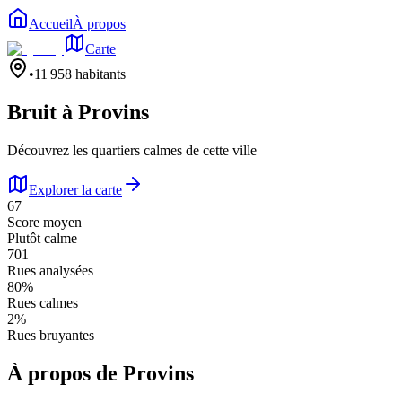
Accueil
À propos
Carte
•
11 958
habitants
Bruit à
Provins
Découvrez les quartiers calmes de cette ville
Explorer la carte
67
Score moyen
Plutôt calme
701
Rues analysées
80
%
Rues calmes
2
%
Rues bruyantes
À propos de
Provins