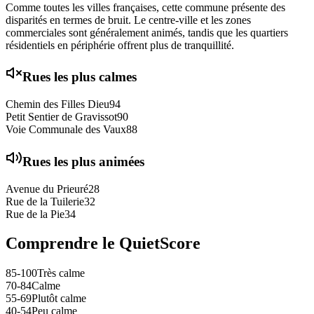
Comme toutes les villes françaises, cette commune présente des
disparités en termes de bruit. Le centre-ville et les zones
commerciales sont généralement animés, tandis que les quartiers
résidentiels en périphérie offrent plus de tranquillité.
Rues les plus calmes
Chemin des Filles Dieu
94
Petit Sentier de Gravissot
90
Voie Communale des Vaux
88
Rues les plus animées
Avenue du Prieuré
28
Rue de la Tuilerie
32
Rue de la Pie
34
Comprendre le QuietScore
85-100
Très calme
70-84
Calme
55-69
Plutôt calme
40-54
Peu calme