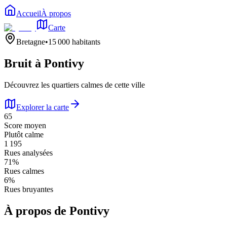
Accueil
À propos
Carte
Bretagne
•
15 000
habitants
Bruit à
Pontivy
Découvrez les quartiers calmes de cette ville
Explorer la carte
65
Score moyen
Plutôt calme
1 195
Rues analysées
71
%
Rues calmes
6
%
Rues bruyantes
À propos de
Pontivy