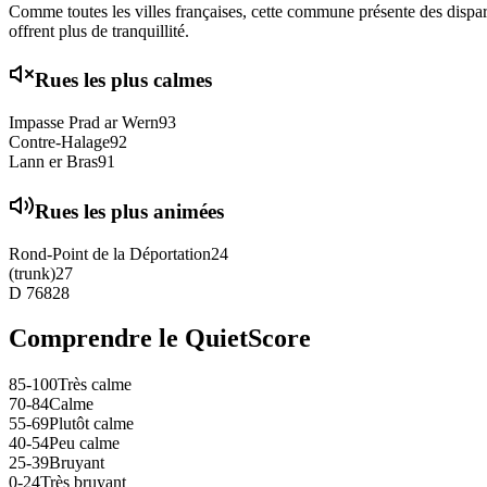
Comme toutes les villes françaises, cette commune présente des disparit
offrent plus de tranquillité.
Rues les plus calmes
Impasse Prad ar Wern
93
Contre-Halage
92
Lann er Bras
91
Rues les plus animées
Rond-Point de la Déportation
24
(trunk)
27
D 768
28
Comprendre le QuietScore
85-100
Très calme
70-84
Calme
55-69
Plutôt calme
40-54
Peu calme
25-39
Bruyant
0-24
Très bruyant