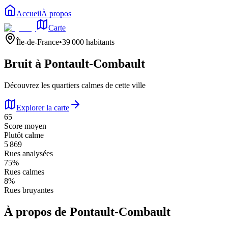
Accueil
À propos
Carte
Île-de-France
•
39 000
habitants
Bruit à
Pontault-Combault
Découvrez les quartiers calmes de cette ville
Explorer la carte
65
Score moyen
Plutôt calme
5 869
Rues analysées
75
%
Rues calmes
8
%
Rues bruyantes
À propos de
Pontault-Combault