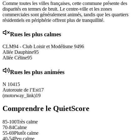
Comme toutes les villes françaises, cette commune présente des
disparités en termes de bruit. Le centre-ville et les zones
commerciales sont généralement animés, tandis que les quartiers
résidentiels en périphérie offrent plus de tranquillité.
Rues les plus calmes
CLM94 - Club Loisir et Modélisme 94
96
Allée Dauphine
95
Allée Céline
95
Rues les plus animées
N 104
15
Autoroute de l’Est
17
(motorway_link)
19
Comprendre le QuietScore
85-100
Très calme
70-84
Calme
55-69
Plutôt calme
40-54
Peu calme