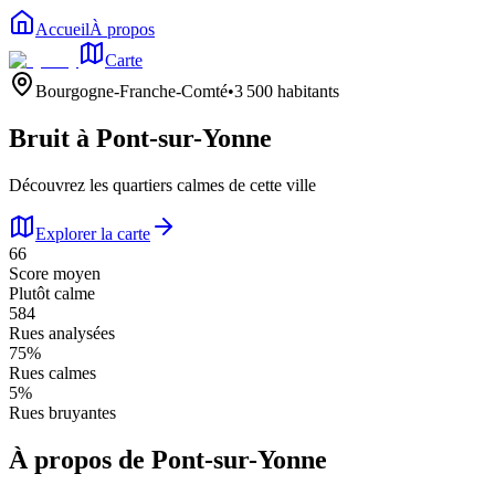
Accueil
À propos
Carte
Bourgogne-Franche-Comté
•
3 500
habitants
Bruit à
Pont-sur-Yonne
Découvrez les quartiers calmes de cette ville
Explorer la carte
66
Score moyen
Plutôt calme
584
Rues analysées
75
%
Rues calmes
5
%
Rues bruyantes
À propos de
Pont-sur-Yonne