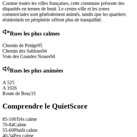
Comme toutes les villes françaises, cette commune présente des
disparités en termes de bruit. Le centre-ville et les zones
commerciales sont généralement animés, tandis que les quartiers
résidentiels en périphérie offrent plus de tranquillité.
Rues les plus calmes
Chemin de Pridge
95
Chemin des Sablons
94
Voie des Grandes Noues
94
Rues les plus animées
A 5
25
A 19
26
Route de Bray
33
Comprendre le QuietScore
85-100
Très calme
70-84
Calme
55-69
Plutôt calme
40-54
Peu calme