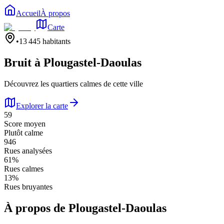
Accueil
À propos
Carte
•
13 445
habitants
Bruit à
Plougastel-Daoulas
Découvrez les quartiers calmes de cette ville
Explorer la carte
59
Score moyen
Plutôt calme
946
Rues analysées
61
%
Rues calmes
13
%
Rues bruyantes
À propos de
Plougastel-Daoulas