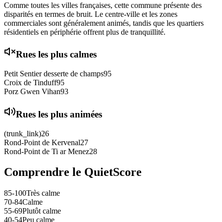
Comme toutes les villes françaises, cette commune présente des
disparités en termes de bruit. Le centre-ville et les zones
commerciales sont généralement animés, tandis que les quartiers
résidentiels en périphérie offrent plus de tranquillité.
Rues les plus calmes
Petit Sentier desserte de champs
95
Croix de Tinduff
95
Porz Gwen Vihan
93
Rues les plus animées
(trunk_link)
26
Rond-Point de Kervenal
27
Rond-Point de Ti ar Menez
28
Comprendre le QuietScore
85-100
Très calme
70-84
Calme
55-69
Plutôt calme
40-54
Peu calme