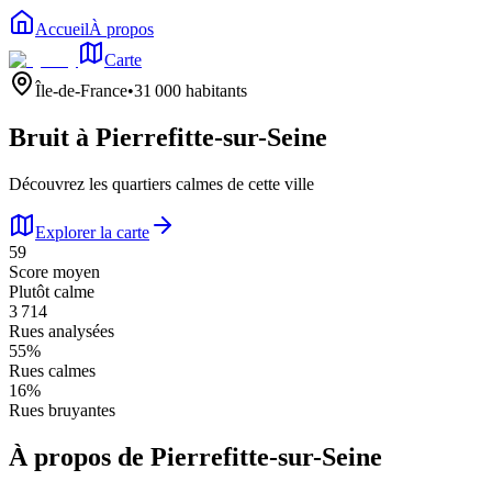
Accueil
À propos
Carte
Île-de-France
•
31 000
habitants
Bruit à
Pierrefitte-sur-Seine
Découvrez les quartiers calmes de cette ville
Explorer la carte
59
Score moyen
Plutôt calme
3 714
Rues analysées
55
%
Rues calmes
16
%
Rues bruyantes
À propos de
Pierrefitte-sur-Seine