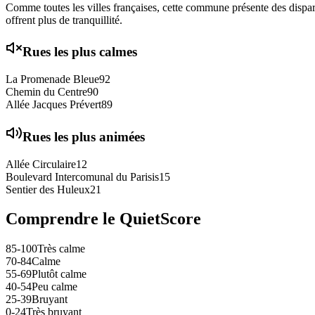
Comme toutes les villes françaises, cette commune présente des disparit
offrent plus de tranquillité.
Rues les plus calmes
La Promenade Bleue
92
Chemin du Centre
90
Allée Jacques Prévert
89
Rues les plus animées
Allée Circulaire
12
Boulevard Intercomunal du Parisis
15
Sentier des Huleux
21
Comprendre le QuietScore
85-100
Très calme
70-84
Calme
55-69
Plutôt calme
40-54
Peu calme
25-39
Bruyant
0-24
Très bruyant