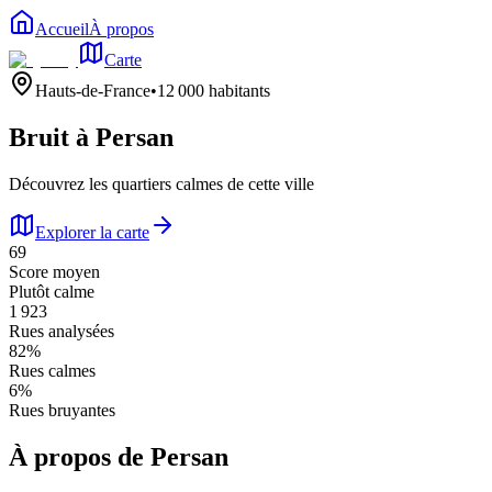
Accueil
À propos
Carte
Hauts-de-France
•
12 000
habitants
Bruit à
Persan
Découvrez les quartiers calmes de cette ville
Explorer la carte
69
Score moyen
Plutôt calme
1 923
Rues analysées
82
%
Rues calmes
6
%
Rues bruyantes
À propos de
Persan