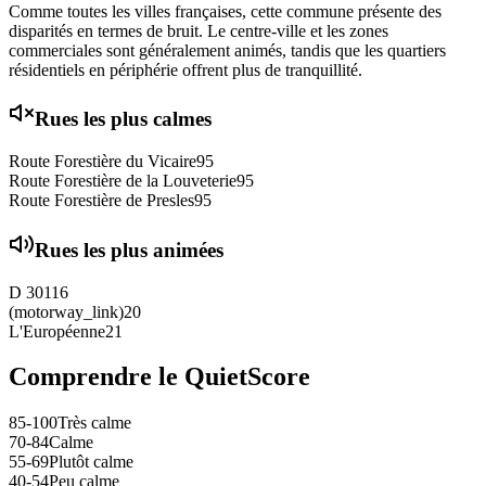
Comme toutes les villes françaises, cette commune présente des
disparités en termes de bruit. Le centre-ville et les zones
commerciales sont généralement animés, tandis que les quartiers
résidentiels en périphérie offrent plus de tranquillité.
Rues les plus calmes
Route Forestière du Vicaire
95
Route Forestière de la Louveterie
95
Route Forestière de Presles
95
Rues les plus animées
D 301
16
(motorway_link)
20
L'Européenne
21
Comprendre le QuietScore
85-100
Très calme
70-84
Calme
55-69
Plutôt calme
40-54
Peu calme