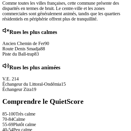
Comme toutes les villes françaises, cette commune présente des
disparités en termes de bruit. Le centre-ville et les zones
commerciales sont généralement animés, tandis que les quartiers
résidentiels en périphérie offrent plus de tranquillité.
Rues les plus calmes
Ancien Chemin de Fer
90
Route Denis Smadja
88
Piste du Ball-trap
83
Rues les plus animées
V.E. 2
14
Échangeur du Littoral-Ondémia
15
Échangeur Ziza
19
Comprendre le QuietScore
85-100
Très calme
70-84
Calme
55-69
Plutôt calme
40-54
Peu calme