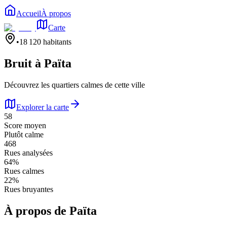
Accueil
À propos
Carte
•
18 120
habitants
Bruit à
Païta
Découvrez les quartiers calmes de cette ville
Explorer la carte
58
Score moyen
Plutôt calme
468
Rues analysées
64
%
Rues calmes
22
%
Rues bruyantes
À propos de
Païta