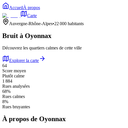
Accueil
À propos
Carte
Auvergne-Rhône-Alpes
•
22 000
habitants
Bruit à
Oyonnax
Découvrez les quartiers calmes de cette ville
Explorer la carte
64
Score moyen
Plutôt calme
1 884
Rues analysées
68
%
Rues calmes
8
%
Rues bruyantes
À propos de
Oyonnax