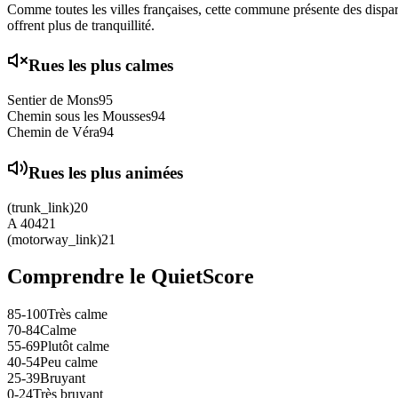
Comme toutes les villes françaises, cette commune présente des disparit
offrent plus de tranquillité.
Rues les plus calmes
Sentier de Mons
95
Chemin sous les Mousses
94
Chemin de Véra
94
Rues les plus animées
(trunk_link)
20
A 404
21
(motorway_link)
21
Comprendre le QuietScore
85-100
Très calme
70-84
Calme
55-69
Plutôt calme
40-54
Peu calme
25-39
Bruyant
0-24
Très bruyant