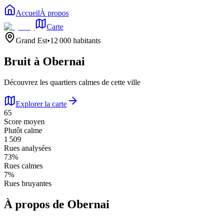
Accueil
À propos
Carte
Grand Est
•
12 000
habitants
Bruit à
Obernai
Découvrez les quartiers calmes de cette ville
Explorer la carte
65
Score moyen
Plutôt calme
1 509
Rues analysées
73
%
Rues calmes
7
%
Rues bruyantes
À propos de
Obernai