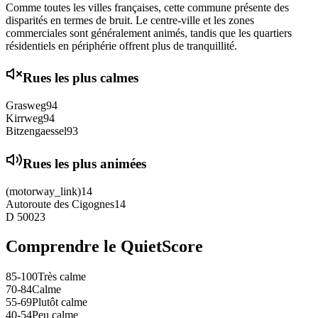
Comme toutes les villes françaises, cette commune présente des
disparités en termes de bruit. Le centre-ville et les zones
commerciales sont généralement animés, tandis que les quartiers
résidentiels en périphérie offrent plus de tranquillité.
Rues les plus calmes
Grasweg
94
Kirrweg
94
Bitzengaessel
93
Rues les plus animées
(motorway_link)
14
Autoroute des Cigognes
14
D 500
23
Comprendre le QuietScore
85-100
Très calme
70-84
Calme
55-69
Plutôt calme
40-54
Peu calme