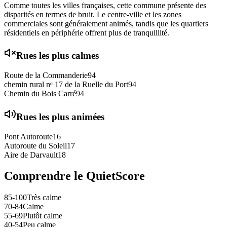
Comme toutes les villes françaises, cette commune présente des
disparités en termes de bruit. Le centre-ville et les zones
commerciales sont généralement animés, tandis que les quartiers
résidentiels en périphérie offrent plus de tranquillité.
Rues les plus calmes
Route de la Commanderie
94
chemin rural nᵒ 17 de la Ruelle du Port
94
Chemin du Bois Carré
94
Rues les plus animées
Pont Autoroute
16
Autoroute du Soleil
17
Aire de Darvault
18
Comprendre le QuietScore
85-100
Très calme
70-84
Calme
55-69
Plutôt calme
40-54
Peu calme