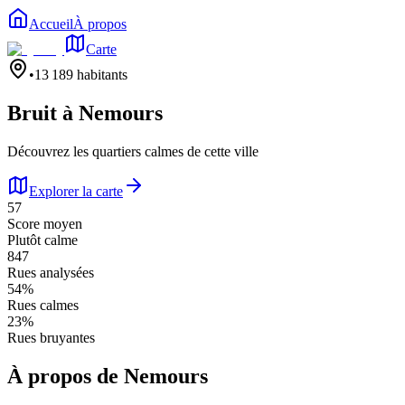
Accueil
À propos
Carte
•
13 189
habitants
Bruit à
Nemours
Découvrez les quartiers calmes de cette ville
Explorer la carte
57
Score moyen
Plutôt calme
847
Rues analysées
54
%
Rues calmes
23
%
Rues bruyantes
À propos de
Nemours