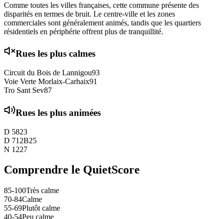
Comme toutes les villes françaises, cette commune présente des
disparités en termes de bruit. Le centre-ville et les zones
commerciales sont généralement animés, tandis que les quartiers
résidentiels en périphérie offrent plus de tranquillité.
Rues les plus calmes
Circuit du Bois de Lannigou
93
Voie Verte Morlaix-Carhaix
91
Tro Sant Sev
87
Rues les plus animées
D 58
23
D 712B
25
N 12
27
Comprendre le QuietScore
85-100
Très calme
70-84
Calme
55-69
Plutôt calme
40-54
Peu calme