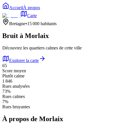
Accueil
À propos
Carte
Bretagne
•
15 000
habitants
Bruit à
Morlaix
Découvrez les quartiers calmes de cette ville
Explorer la carte
65
Score moyen
Plutôt calme
1 846
Rues analysées
73
%
Rues calmes
7
%
Rues bruyantes
À propos de
Morlaix