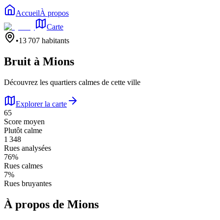
Accueil
À propos
Carte
•
13 707
habitants
Bruit à
Mions
Découvrez les quartiers calmes de cette ville
Explorer la carte
65
Score moyen
Plutôt calme
1 348
Rues analysées
76
%
Rues calmes
7
%
Rues bruyantes
À propos de
Mions