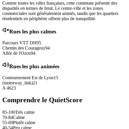
Comme toutes les villes françaises, cette commune présente des
disparités en termes de bruit. Le centre-ville et les zones
commerciales sont généralement animés, tandis que les quartiers
résidentiels en périphérie offrent plus de tranquillité.
Rues les plus calmes
Parcours VTT DH
95
Chemin des Courageux
94
Allée de l'Ozon
94
Rues les plus animées
Contournement Est de Lyon
15
(motorway_link)
21
A 46
23
Comprendre le QuietScore
85-100
Très calme
70-84
Calme
55-69
Plutôt calme
40-54
Peu calme