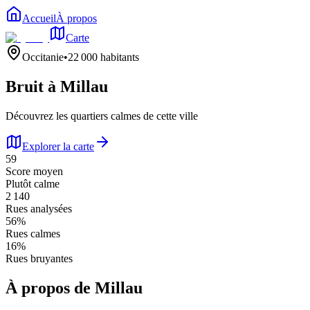
Accueil
À propos
Carte
Occitanie
•
22 000
habitants
Bruit à
Millau
Découvrez les quartiers calmes de cette ville
Explorer la carte
59
Score moyen
Plutôt calme
2 140
Rues analysées
56
%
Rues calmes
16
%
Rues bruyantes
À propos de
Millau