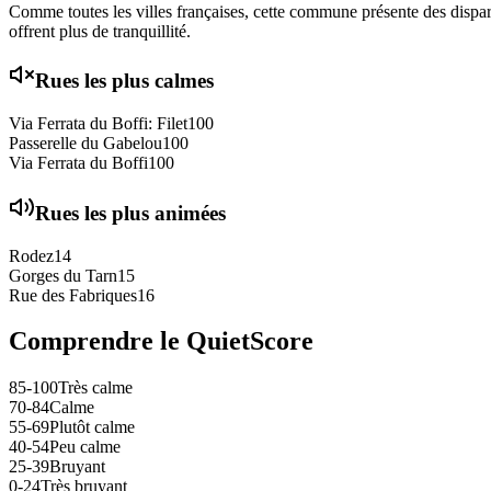
Comme toutes les villes françaises, cette commune présente des disparit
offrent plus de tranquillité.
Rues les plus calmes
Via Ferrata du Boffi: Filet
100
Passerelle du Gabelou
100
Via Ferrata du Boffi
100
Rues les plus animées
Rodez
14
Gorges du Tarn
15
Rue des Fabriques
16
Comprendre le QuietScore
85-100
Très calme
70-84
Calme
55-69
Plutôt calme
40-54
Peu calme
25-39
Bruyant
0-24
Très bruyant