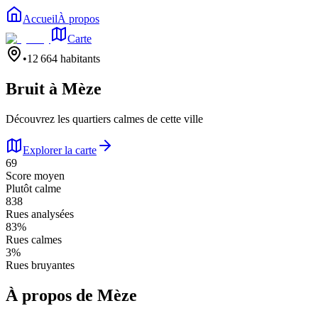
Accueil
À propos
Carte
•
12 664
habitants
Bruit à
Mèze
Découvrez les quartiers calmes de cette ville
Explorer la carte
69
Score moyen
Plutôt calme
838
Rues analysées
83
%
Rues calmes
3
%
Rues bruyantes
À propos de
Mèze