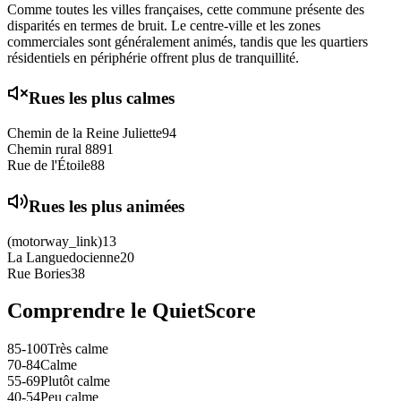
Comme toutes les villes françaises, cette commune présente des
disparités en termes de bruit. Le centre-ville et les zones
commerciales sont généralement animés, tandis que les quartiers
résidentiels en périphérie offrent plus de tranquillité.
Rues les plus calmes
Chemin de la Reine Juliette
94
Chemin rural 88
91
Rue de l'Étoile
88
Rues les plus animées
(motorway_link)
13
La Languedocienne
20
Rue Bories
38
Comprendre le QuietScore
85-100
Très calme
70-84
Calme
55-69
Plutôt calme
40-54
Peu calme