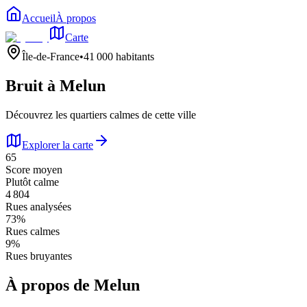
Accueil
À propos
Carte
Île-de-France
•
41 000
habitants
Bruit à
Melun
Découvrez les quartiers calmes de cette ville
Explorer la carte
65
Score moyen
Plutôt calme
4 804
Rues analysées
73
%
Rues calmes
9
%
Rues bruyantes
À propos de
Melun