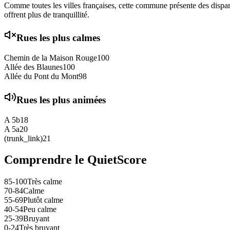
Comme toutes les villes françaises, cette commune présente des disparit
offrent plus de tranquillité.
Rues les plus calmes
Chemin de la Maison Rouge
100
Allée des Blaunes
100
Allée du Pont du Mont
98
Rues les plus animées
A 5b
18
A 5a
20
(trunk_link)
21
Comprendre le QuietScore
85-100
Très calme
70-84
Calme
55-69
Plutôt calme
40-54
Peu calme
25-39
Bruyant
0-24
Très bruyant