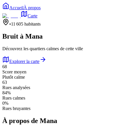
Accueil
À propos
Carte
•
11 605
habitants
Bruit à
Mana
Découvrez les quartiers calmes de cette ville
Explorer la carte
68
Score moyen
Plutôt calme
63
Rues analysées
84
%
Rues calmes
0
%
Rues bruyantes
À propos de
Mana