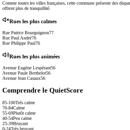
Comme toutes les villes françaises, cette commune présente des disparit
offrent plus de tranquillité.
Rues les plus calmes
Rue Patrice Bourguignon
77
Rue Paul André
76
Rue Philippe Paul
76
Rues les plus animées
Avenue Eugène Lespérant
56
Avenue Paule Berthelot
56
Avenue Jean Casaux
56
Comprendre le QuietScore
85-100
Très calme
70-84
Calme
55-69
Plutôt calme
40-54
Peu calme
25-39
Bruyant
0-24
Très bruyant