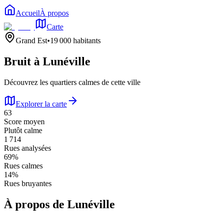
Accueil
À propos
Carte
Grand Est
•
19 000
habitants
Bruit à
Lunéville
Découvrez les quartiers calmes de cette ville
Explorer la carte
63
Score moyen
Plutôt calme
1 714
Rues analysées
69
%
Rues calmes
14
%
Rues bruyantes
À propos de
Lunéville