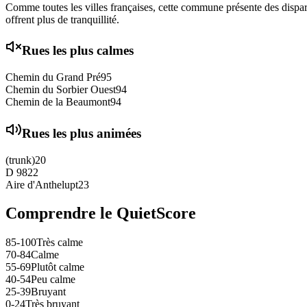
Comme toutes les villes françaises, cette commune présente des disparit
offrent plus de tranquillité.
Rues les plus calmes
Chemin du Grand Pré
95
Chemin du Sorbier Ouest
94
Chemin de la Beaumont
94
Rues les plus animées
(trunk)
20
D 98
22
Aire d'Anthelupt
23
Comprendre le QuietScore
85-100
Très calme
70-84
Calme
55-69
Plutôt calme
40-54
Peu calme
25-39
Bruyant
0-24
Très bruyant