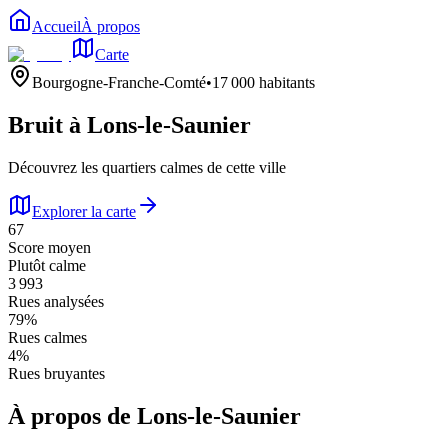
Accueil
À propos
Carte
Bourgogne-Franche-Comté
•
17 000
habitants
Bruit à
Lons-le-Saunier
Découvrez les quartiers calmes de cette ville
Explorer la carte
67
Score moyen
Plutôt calme
3 993
Rues analysées
79
%
Rues calmes
4
%
Rues bruyantes
À propos de
Lons-le-Saunier