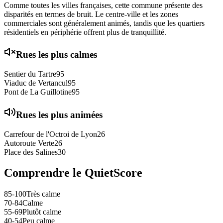
Comme toutes les villes françaises, cette commune présente des
disparités en termes de bruit. Le centre-ville et les zones
commerciales sont généralement animés, tandis que les quartiers
résidentiels en périphérie offrent plus de tranquillité.
Rues les plus calmes
Sentier du Tartre
95
Viaduc de Vertancul
95
Pont de La Guillotine
95
Rues les plus animées
Carrefour de l'Octroi de Lyon
26
Autoroute Verte
26
Place des Salines
30
Comprendre le QuietScore
85-100
Très calme
70-84
Calme
55-69
Plutôt calme
40-54
Peu calme