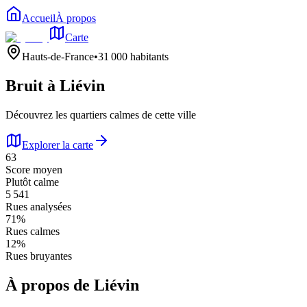
Accueil
À propos
Carte
Hauts-de-France
•
31 000
habitants
Bruit à
Liévin
Découvrez les quartiers calmes de cette ville
Explorer la carte
63
Score moyen
Plutôt calme
5 541
Rues analysées
71
%
Rues calmes
12
%
Rues bruyantes
À propos de
Liévin