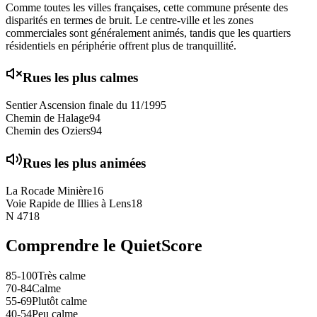
Comme toutes les villes françaises, cette commune présente des
disparités en termes de bruit. Le centre-ville et les zones
commerciales sont généralement animés, tandis que les quartiers
résidentiels en périphérie offrent plus de tranquillité.
Rues les plus calmes
Sentier Ascension finale du 11/19
95
Chemin de Halage
94
Chemin des Oziers
94
Rues les plus animées
La Rocade Minière
16
Voie Rapide de Illies à Lens
18
N 47
18
Comprendre le QuietScore
85-100
Très calme
70-84
Calme
55-69
Plutôt calme
40-54
Peu calme