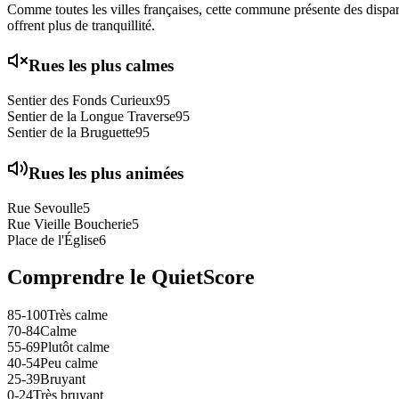
Comme toutes les villes françaises, cette commune présente des disparit
offrent plus de tranquillité.
Rues les plus calmes
Sentier des Fonds Curieux
95
Sentier de la Longue Traverse
95
Sentier de la Bruguette
95
Rues les plus animées
Rue Sevoulle
5
Rue Vieille Boucherie
5
Place de l'Église
6
Comprendre le QuietScore
85-100
Très calme
70-84
Calme
55-69
Plutôt calme
40-54
Peu calme
25-39
Bruyant
0-24
Très bruyant