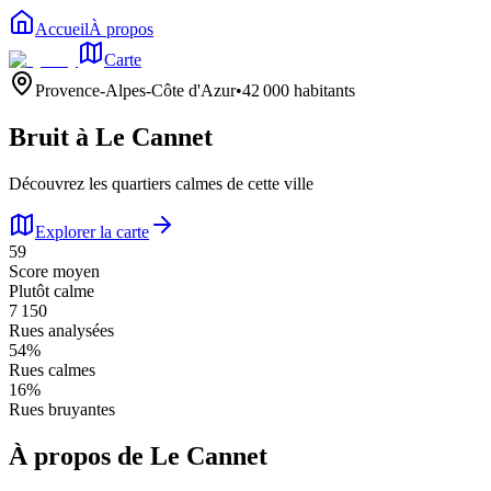
Accueil
À propos
Carte
Provence-Alpes-Côte d'Azur
•
42 000
habitants
Bruit à
Le Cannet
Découvrez les quartiers calmes de cette ville
Explorer la carte
59
Score moyen
Plutôt calme
7 150
Rues analysées
54
%
Rues calmes
16
%
Rues bruyantes
À propos de
Le Cannet