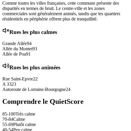
Comme toutes les villes françaises, cette commune présente des
disparités en termes de bruit. Le centre-ville et les zones
commerciales sont généralement animés, tandis que les quartiers
résidentiels en périphérie offrent plus de tranquillité.
Rues les plus calmes
Grande Allée
94
Allée du Montet
93
Allée de Poa
91
Rues les plus animées
Rue Saint-Epvre
22
A 33
23
Autoroute de Lorraine-Bourgogne
24
Comprendre le QuietScore
85-100
Très calme
70-84
Calme
55-69
Plutôt calme
40-54
Peu calme