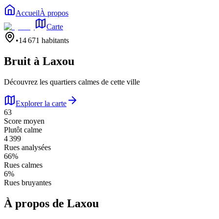
Accueil
À propos
Carte
•
14 671
habitants
Bruit à
Laxou
Découvrez les quartiers calmes de cette ville
Explorer la carte
63
Score moyen
Plutôt calme
4 399
Rues analysées
66
%
Rues calmes
6
%
Rues bruyantes
À propos de
Laxou