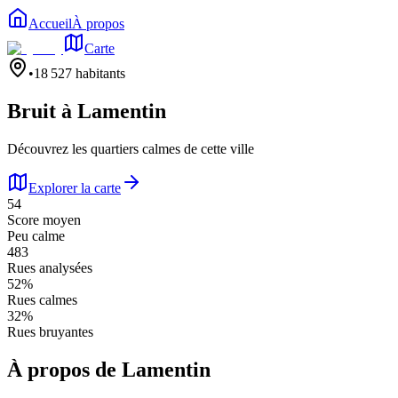
Accueil
À propos
Carte
•
18 527
habitants
Bruit à
Lamentin
Découvrez les quartiers calmes de cette ville
Explorer la carte
54
Score moyen
Peu calme
483
Rues analysées
52
%
Rues calmes
32
%
Rues bruyantes
À propos de
Lamentin