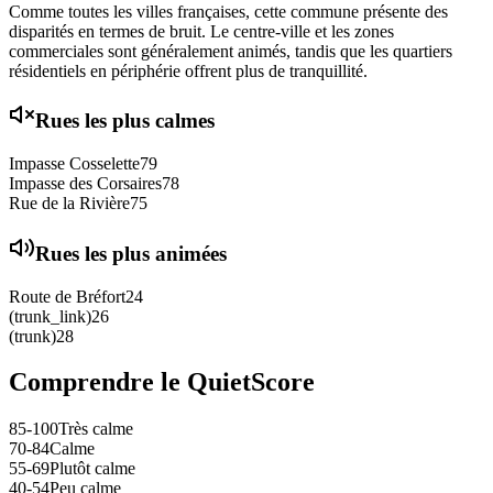
Comme toutes les villes françaises, cette commune présente des
disparités en termes de bruit. Le centre-ville et les zones
commerciales sont généralement animés, tandis que les quartiers
résidentiels en périphérie offrent plus de tranquillité.
Rues les plus calmes
Impasse Cosselette
79
Impasse des Corsaires
78
Rue de la Rivière
75
Rues les plus animées
Route de Bréfort
24
(trunk_link)
26
(trunk)
28
Comprendre le QuietScore
85-100
Très calme
70-84
Calme
55-69
Plutôt calme
40-54
Peu calme